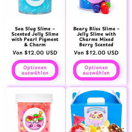
Sea Slug Slime –
Beary Bliss Slime –
Scented Jelly Slime
Jelly Slime with
with Pearl Pigment
Charms Mixed
& Charm
Berry Scented
Normaler
Von $12.00 USD
Normaler
Von $12.00 USD
Preis
Preis
Optionen
Optionen
auswählen
auswählen