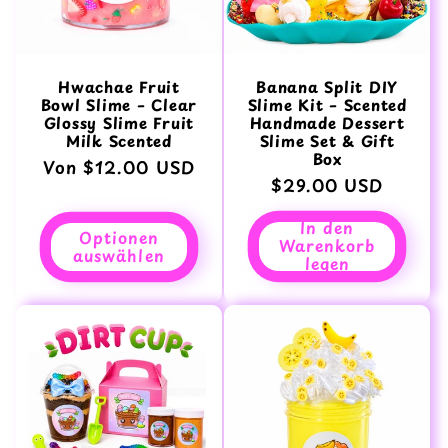
Hwachae Fruit
Banana Split DIY
Bowl Slime – Clear
Slime Kit – Scented
Glossy Slime Fruit
Handmade Dessert
Milk Scented
Slime Set & Gift
Box
Normaler
Von $12.00 USD
Normaler
$29.00 USD
Preis
Preis
In den
Optionen
Warenkorb
auswählen
legen