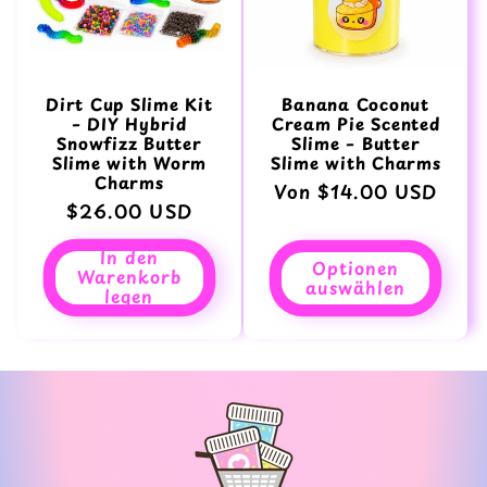
Dirt Cup Slime Kit
Banana Coconut
– DIY Hybrid
Cream Pie Scented
Snowfizz Butter
Slime – Butter
Slime with Worm
Slime with Charms
Charms
Normaler
Von $14.00 USD
Normaler
$26.00 USD
Preis
Preis
In den
Optionen
Warenkorb
auswählen
legen