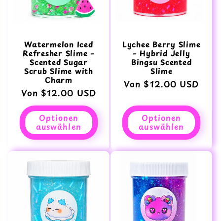
Watermelon Iced
Lychee Berry Slime
Refresher Slime –
– Hybrid Jelly
Scented Sugar
Bingsu Scented
Scrub Slime with
Slime
Charm
Normaler
Von $12.00 USD
Normaler
Von $12.00 USD
Preis
Preis
Optionen
Optionen
auswählen
auswählen