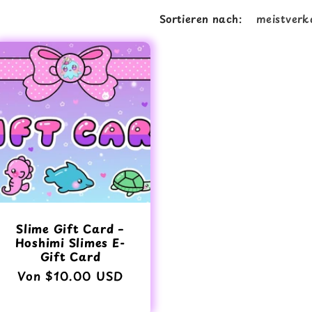
o
Sortieren nach:
n
Slime Gift Card –
Hoshimi Slimes E-
Gift Card
Normaler
Von $10.00 USD
Preis