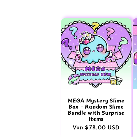
a
t
e
g
o
r
MEGA Mystery Slime
Box – Random Slime
i
Bundle with Surprise
Items
Normaler
Von $78.00 USD
e
Preis