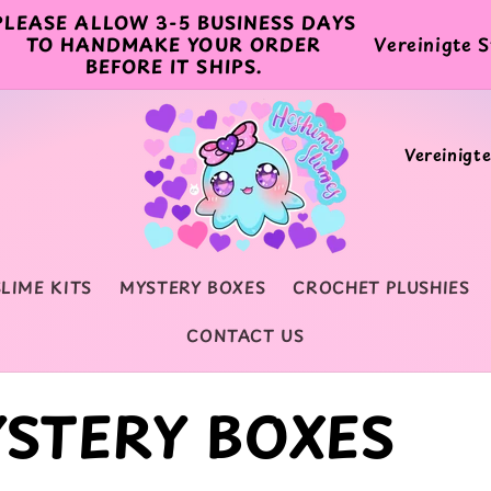
PLEASE ALLOW 3-5 BUSINESS DAYS
L
TO HANDMAKE YOUR ORDER
BEFORE IT SHIPS.
a
n
L
d
a
/
n
R
d
e
SLIME KITS
MYSTERY BOXES
CROCHET PLUSHIES
/
g
CONTACT US
R
i
e
o
YSTERY BOXES
g
n
i